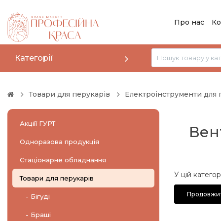
Про нас
Ко
Категорії
Товари для перукарів
Електроінструменти для 
Акціїї ГУРТ
Вен
Одноразова продукція
Стаціонарне обладнання
У цій категор
Товари для перукарів
Продовжи
- Бігуді
- Браші