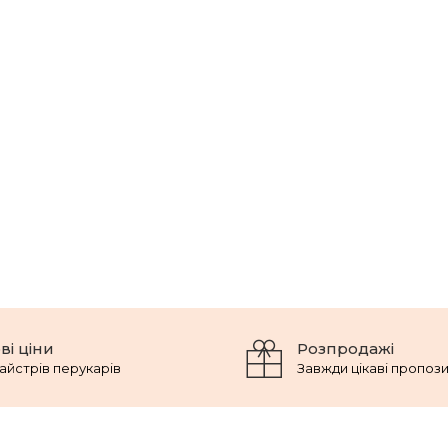
ві ціни
Розпродажі
айстрів перукарів
Завжди цікаві пропози