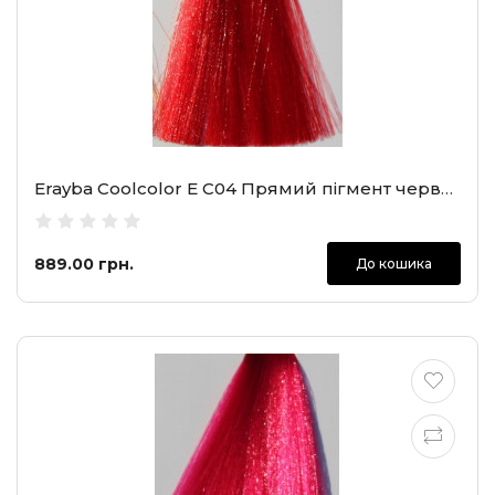
Erayba Coolcolor E C04 Прямий пігмент червоний льодяник, 100 мл
889.00 грн.
До кошика