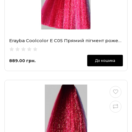
Erayba Coolcolor E C05 Прямий пігмент рожева жуйка, 100 мл
889.00 грн.
До кошика