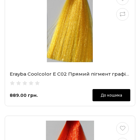
Erayba Coolcolor E C02 Прямий пігмент графіті жовтий, 100 мл
889.00 грн.
До кошика