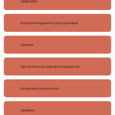
Дифузори
Електроінструменти для перукарів
Зажими
Запчастини до електроінструментів
Косметика для волосся
Крабики