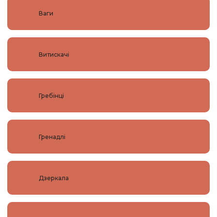
Ваги
Витискачі
Гребінці
Гренадлі
Дзеркала