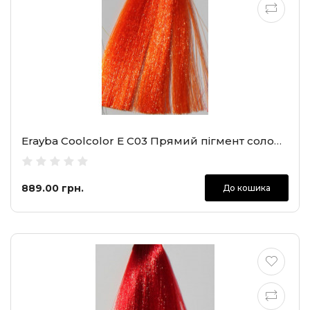
Erayba Coolcolor E C03 Прямий пігмент солодкий мандарин, 100 мл
889.00 грн.
До кошика