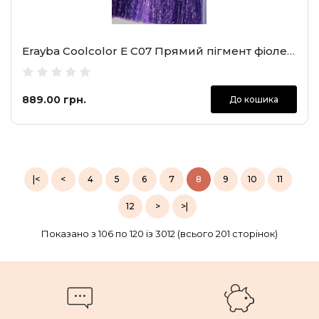
Erayba Coolcolor E C07 Прямий пігмент фіолетова ягода, 100 мл
889.00 грн.
До кошика
|<
<
4
5
6
7
8
9
10
11
12
>
>|
Показано з 106 по 120 із 3012 (всього 201 сторінок)