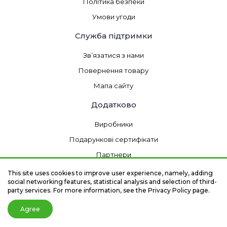
Політика безпеки
Умови угоди
Служба підтримки
Зв’язатися з нами
Повернення товару
Мапа сайту
Додатково
Виробники
Подарункові сертифікати
Партнери
Товари зі знижкою
This site uses cookies to improve user experience, namely, adding
social networking features, statistical analysis and selection of third-
party services. For more information, see the Privacy Policy page.
Інтернет магазин Краса Маркет - Товари для салонів краси
Agree
та перукарні © 2026