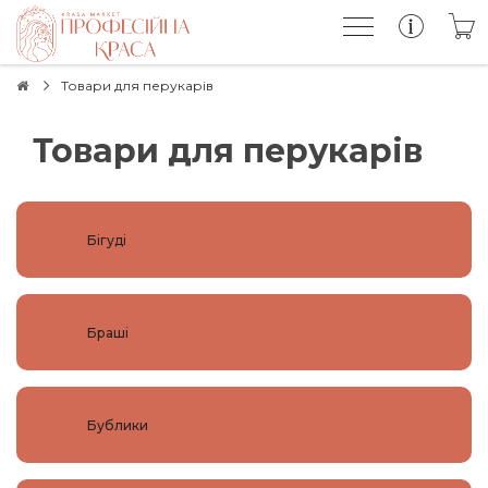
Товари для перукарів
Товари для перукарів
Бігуді
Браші
Бублики