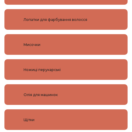
Лопатки для фарбування волосся
Мисочки
Ножиці перукарські
Олія для машинок
Щітки