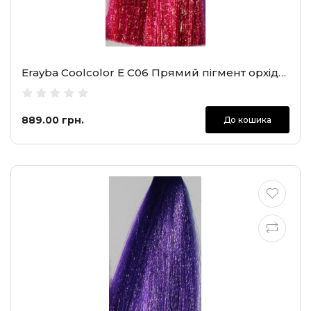
Erayba Coolcolor E C06 Прямий пігмент орхідея кольору фуксії, 100 мл
889.00 грн.
До кошика