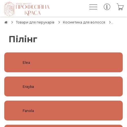
Товари для перукарів
Косметика для волосся
Пілінг
Elea
Erayba
Fanola