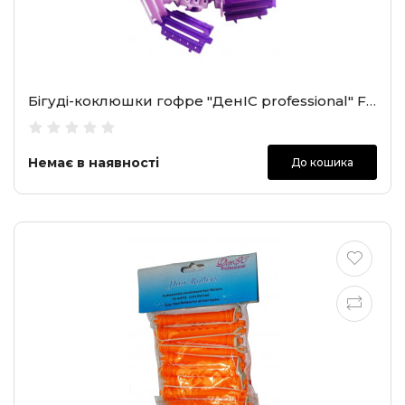
Бiгудi-коклюшки гофре "ДенІС professional" Fix (SH-H002)
Немає в наявності
До кошика