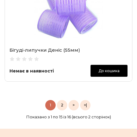
Бігуді-липучки Деніс (55мм)
Немає в наявності
До кошика
1
2
>
>|
Показано з 1 по 15 із 16 (всього 2 сторінок)