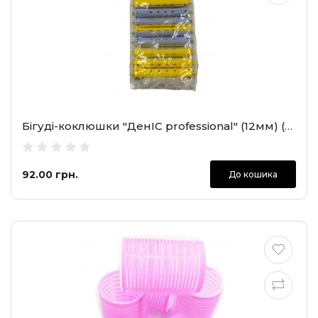
Бігуді-коклюшки "ДенІС professional" (12мм) (28-2)
92.00 грн.
До кошика