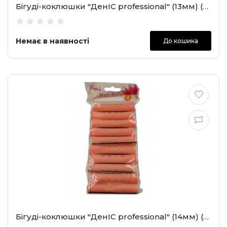
Бігуді-коклюшки "ДенІС professional" (13мм) (2102)
Немає в наявності
До кошика
Бігуді-коклюшки "ДенІС professional" (14мм) (2403)