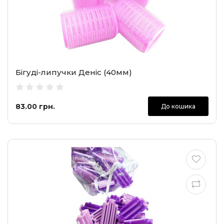
Бігуді-липучки Деніс (40мм)
83.00 грн.
До кошика